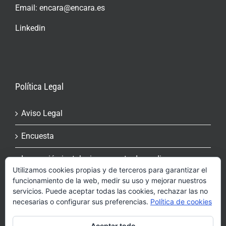
Email:
encara@encara.es
Linkedin
Política Legal
Aviso Legal
Encuesta
Inspección instalaciones contra Incendios
Utilizamos cookies propias y de terceros para garantizar el
funcionamiento de la web, medir su uso y mejorar nuestros
Más información sobre las cookies
servicios. Puede aceptar todas las cookies, rechazar las no
necesarias o configurar sus preferencias.
Política de cookies
Política de cookies
Aceptar todo