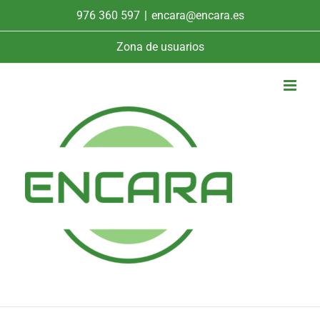
Saltar
976 360 597
|
encara@encara.es
al
contenido
Zona de usuarios