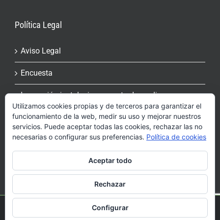
Política Legal
Aviso Legal
Encuesta
Inspección instalaciones contra Incendios
Utilizamos cookies propias y de terceros para garantizar el
funcionamiento de la web, medir su uso y mejorar nuestros
Más información sobre las cookies
servicios. Puede aceptar todas las cookies, rechazar las no
necesarias o configurar sus preferencias.
Política de cookies
Política de cookies
Aceptar todo
Rechazar
Configurar
Copyright 2017 Encara | Todo los derechos reservados | Diseñado por
indexDesarrollo