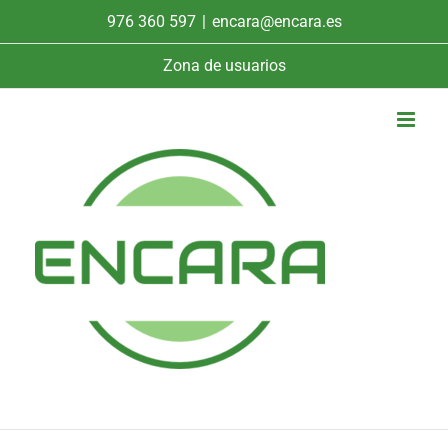
Saltar
976 360 597
|
encara@encara.es
al
contenido
Zona de usuarios